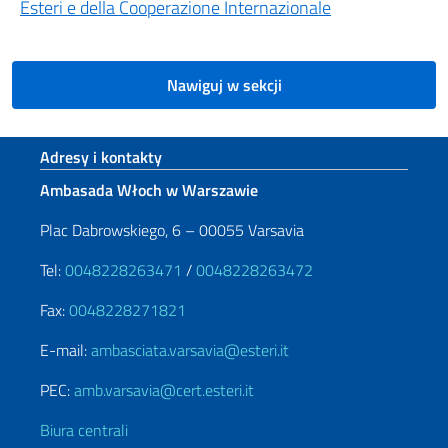
Esteri e della Cooperazione Internazionale
Nawiguj w sekcji
Footer section
Adresy i kontakty
Ambasada Włoch w Warszawie
Plac Dabrowskiego, 6 – 00055 Varsavia
Tel:
0048228263471
/
0048228263472
Fax:
0048228271821
E-mail:
ambasciata.varsavia@esteri.it
PEC:
amb.varsavia@cert.esteri.it
Biura centrali