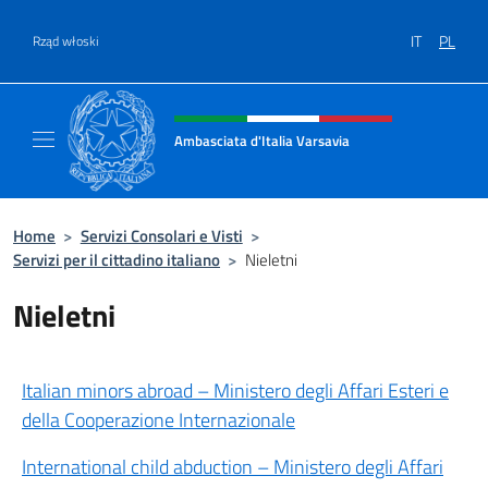
Przejdź do
IT
PL
Rząd włoski
Header, social and menu of site
Ambasciata d'Italia Varsavia
Sito Ufficiale Ambasciata d'Italia a Varsavia
Home
>
Servizi Consolari e Visti
>
Servizi per il cittadino italiano
>
Nieletni
Nieletni
Italian minors abroad – Ministero degli Affari Esteri e
della Cooperazione Internazionale
International child abduction – Ministero degli Affari