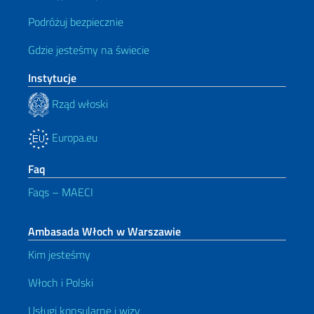
Podróżuj bezpiecznie
Gdzie jesteśmy na świecie
Instytucje
Rząd włoski
Europa.eu
Faq
Faqs – MAECI
Ambasada Włoch w Warszawie
Kim jesteśmy
Włoch i Polski
Usługi konsularne i wizy