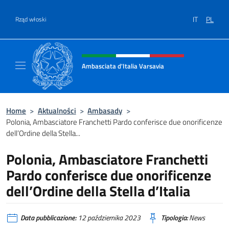
Przejdź do
IT
PL
Rząd włoski
Header, social and menu of site
Ambasciata d'Italia Varsavia
Sito Ufficiale Ambasciata d'Italia a Varsavia
Home
>
Aktualności
>
Ambasady
>
Polonia, Ambasciatore Franchetti Pardo conferisce due onorificenze
dell’Ordine della Stella...
Polonia, Ambasciatore Franchetti
Pardo conferisce due onorificenze
dell’Ordine della Stella d’Italia
Data pubblicazione:
12 października 2023
Tipologia:
News