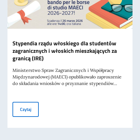
Stypendia rządu włoskiego dla studentów
zagranicznych i włoskich mieszkających za
granicą (IRE)
Ministerstwo Spraw Zagranicznych i Współpracy
Międzynarodowej (MAECI) opublikowało zaproszenie
do składania wniosków o przyznanie stypendiów...
Stypendia rządu włoskiego dla studentów zagranicznych i 
Czytaj