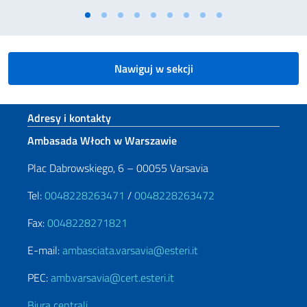
Nawiguj w sekcji
Footer section
Adresy i kontakty
Ambasada Włoch w Warszawie
Plac Dabrowskiego, 6 – 00055 Varsavia
Tel:
0048228263471
/
0048228263472
Fax:
0048228271821
E-mail:
ambasciata.varsavia@esteri.it
PEC:
amb.varsavia@cert.esteri.it
Biura centrali