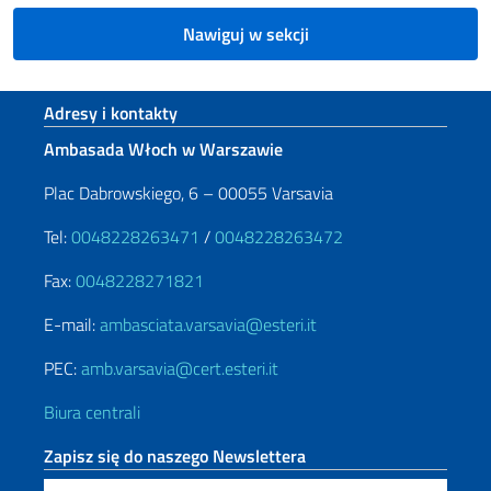
Nawiguj w sekcji
Footer section
Adresy i kontakty
Ambasada Włoch w Warszawie
Plac Dabrowskiego, 6 – 00055 Varsavia
Tel:
0048228263471
/
0048228263472
Fax:
0048228271821
E-mail:
ambasciata.varsavia@esteri.it
PEC:
amb.varsavia@cert.esteri.it
Biura centrali
Zapisz się do naszego Newslettera