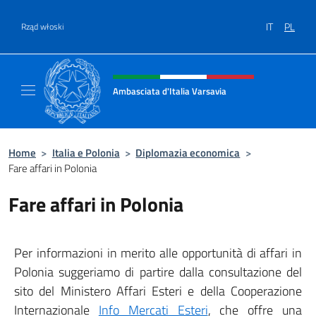
Przejdź do
IT
PL
Rząd włoski
Header, social and menu of site
Ambasciata d'Italia Varsavia
Sito Ufficiale Ambasciata d'Italia a Varsavia
Home
>
Italia e Polonia
>
Diplomazia economica
>
Fare affari in Polonia
Fare affari in Polonia
Per informazioni in merito alle opportunità di affari in
Polonia suggeriamo di partire dalla consultazione del
sito del Ministero Affari Esteri e della Cooperazione
Internazionale
Info Mercati Esteri
, che offre una