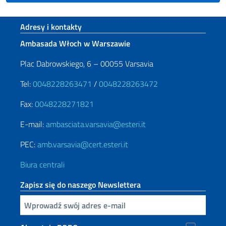
Footer section
Adresy i kontakty
Ambasada Włoch w Warszawie
Plac Dabrowskiego, 6 – 00055 Varsavia
Tel:
0048228263471
/
0048228263472
Fax:
0048228271821
E-mail:
ambasciata.varsavia@esteri.it
PEC:
amb.varsavia@cert.esteri.it
Biura centrali
Zapisz się do naszego Newslettera
Inserisci la tua email