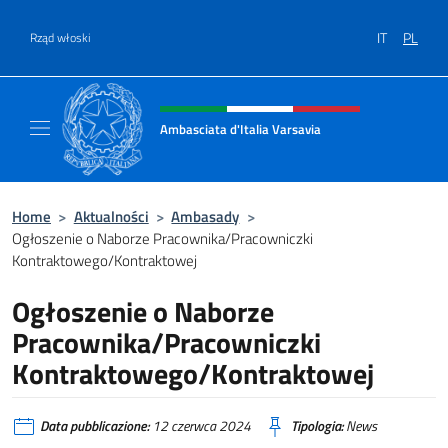
Przejdź do
IT
PL
Rząd włoski
Header, social and menu of site
Ambasciata d'Italia Varsavia
Sito Ufficiale Ambasciata d'Italia a Varsavia
Home
>
Aktualności
>
Ambasady
>
Ogłoszenie o Naborze Pracownika/Pracowniczki
Kontraktowego/Kontraktowej
Ogłoszenie o Naborze
Pracownika/Pracowniczki
Kontraktowego/Kontraktowej
Data pubblicazione:
12 czerwca 2024
Tipologia:
News