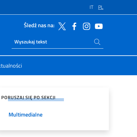
IT
PL
Śledź nas na:
Szukaj na stronie
Ricerca sito live
tualności
tępnij na mediach społecznościowych
PORUSZAJ SIĘ PO SEKCJI
Multimedialne