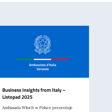
Business Insights from Italy –
X TY
Listopad 2025
POLS
Ambasada Włoch w Polsce prezentuje
Rozpo