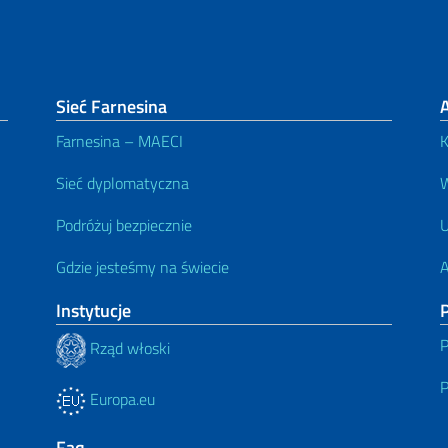
Sieć Farnesina
Farnesina – MAECI
K
Sieć dyplomatyczna
W
Podróżuj bezpiecznie
U
Gdzie jesteśmy na świecie
A
Instytucje
P
P
Rząd włoski
P
Europa.eu
Faq