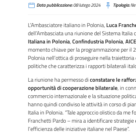
Data pubblicazione:
08 lutego 2024
Tipologia:
Ne
L’Ambasciatore italiano in Polonia,
Luca Franche
dell’Ambasciata una riunione del Sistema Italia 
Italiana in Polonia
,
Confindustria Polonia
,
AICE
momento chiave per la programmazione per il 20
Polonia nell’ottica di proseguire nella traiettori
politiche che caratterizza i rapporti bilaterali ita
La riunione ha permesso di
constatare le raffo
opportunità di cooperazione bilaterale
, in con
commercio internazionale e la situazione politic
hanno quindi condiviso le attività in corso di pi
Italia in Polonia. “Tale approccio olistico da 
Franchetti Pardo – mira a identificare strategi
l’efficienza delle iniziative italiane nel Paese”.