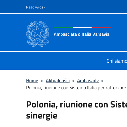
Przejdź do
Rząd włoski
Header, social and menu o
Ambasciata d'Italia Varsavia
Sito Ufficiale Ambasciata d'Italia a
Chi siam
Home
>
Aktualności
>
Ambasady
>
Polonia, riunione con Sistema Italia per rafforzare
Polonia, riunione con Sist
sinergie