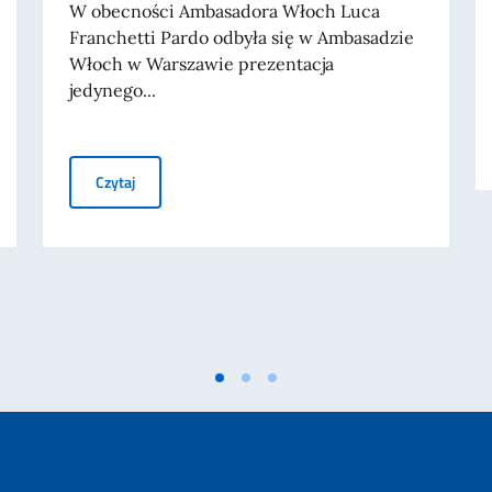
W obecności Ambasadora Włoch Luca
Franchetti Pardo odbyła się w Ambasadzie
Włoch w Warszawie prezentacja
jedynego...
anicznych i włoskich mieszkających za granicą (IRE)
Prezentacja motocykla Ducati Panigale V4 Tricolore Ital
Czytaj