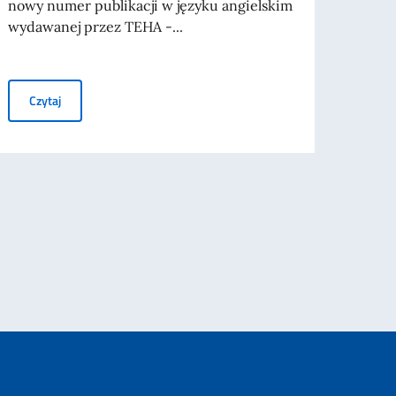
nowy numer publikacji w języku angielskim
Włosk
wydawanej przez TEHA -...
listop
Business Insights from Italy – Listopad 2025
Czytaj
Czy
ia z limitowanej serii w Warszawie