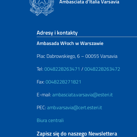
Ambasciata d'Italia Varsavia
Footer section
Adresy i kontakty
Ambasada Włoch w Warszawie
Plac Dabrowskiego, 6 – 00055 Varsavia
Tel:
0048228263471
/
0048228263472
Fax:
0048228271821
E-mail:
ambasciata.varsavia@esteri.it
PEC:
amb.varsavia@cert.esteri.it
Biura centrali
Zapisz się do naszego Newslettera