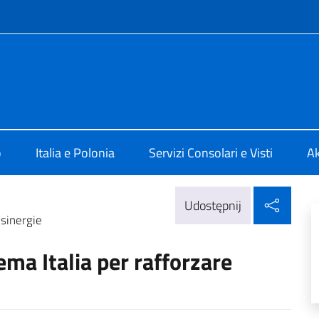
f site
 Varsavia
o
Italia e Polonia
Servizi Consolari e Visti
Ak
Udos
Udostępnij
 sinergie
ema Italia per rafforzare