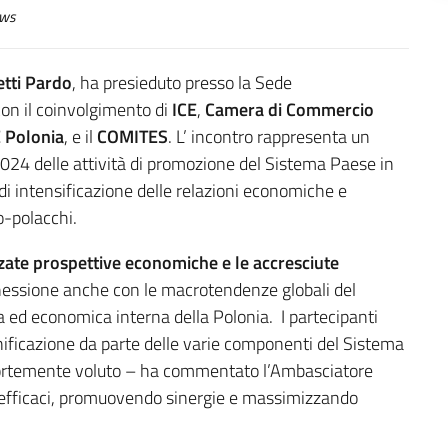
ws
tti Pardo
, ha presieduto presso la Sede
con il coinvolgimento di
ICE
,
Camera di Commercio
 Polonia
, e il
COMITES
. L’ incontro rappresenta un
24 delle attività di promozione del Sistema Paese in
a di intensificazione delle relazioni economiche e
lo-polacchi.
rzate prospettive economiche e le accresciute
nessione anche con le macrotendenze globali del
a ed economica interna della Polonia. I partecipanti
anificazione da parte delle varie componenti del Sistema
me fortemente voluto – ha commentato l’Ambasciatore
e efficaci, promuovendo sinergie e massimizzando