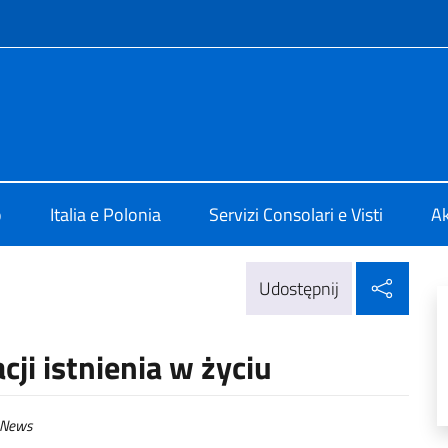
f site
 Varsavia
o
Italia e Polonia
Servizi Consolari e Visti
Ak
Udos
Udostępnij
ji istnienia w życiu
News