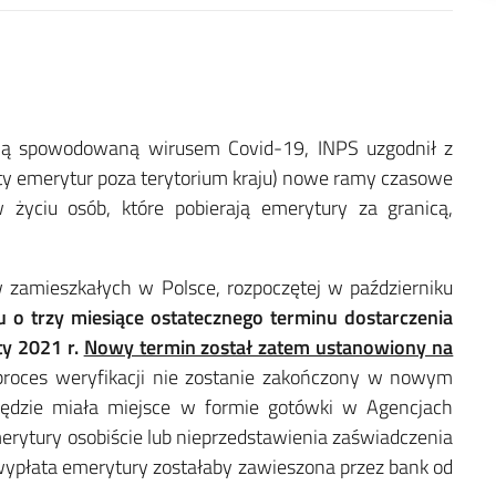
zną spowodowaną wirusem Covid-19, INPS uzgodnił z
aty emerytur poza terytorium kraju) nowe ramy czasowe
 życiu osób, które pobierają emerytury za granicą,
 zamieszkałych w Polsce, rozpoczętej w październiku
iu o trzy miesiące ostatecznego terminu dostarczenia
ty 2021 r.
Nowy termin został zatem ustanowiony na
roces weryfikacji nie zostanie zakończony w nowym
 będzie miała miejsce w formie gotówki w Agencjach
rytury osobiście lub nieprzedstawienia zaświadczenia
wypłata emerytury zostałaby zawieszona przez bank od