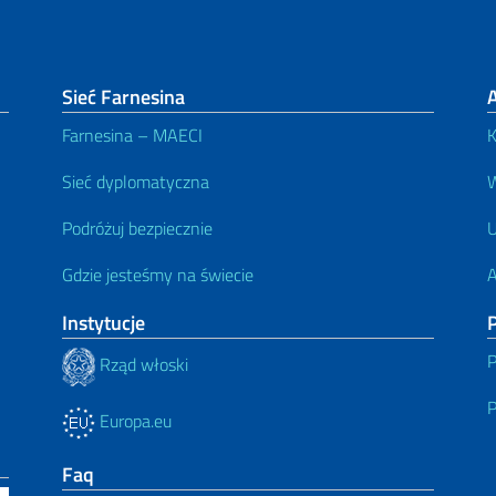
Sieć Farnesina
Farnesina – MAECI
K
Sieć dyplomatyczna
W
Podróżuj bezpiecznie
U
Gdzie jesteśmy na świecie
A
Instytucje
P
P
Rząd włoski
P
Europa.eu
Faq