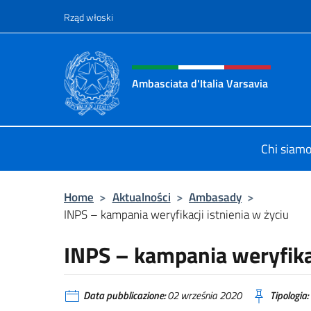
Przejdź do
Rząd włoski
Header, social and menu o
Ambasciata d'Italia Varsavia
Sito Ufficiale Ambasciata d'Italia a
Chi siam
Home
>
Aktualności
>
Ambasady
>
INPS – kampania weryfikacji istnienia w życiu
INPS – kampania weryfikac
Data pubblicazione:
02 września 2020
Tipologia: