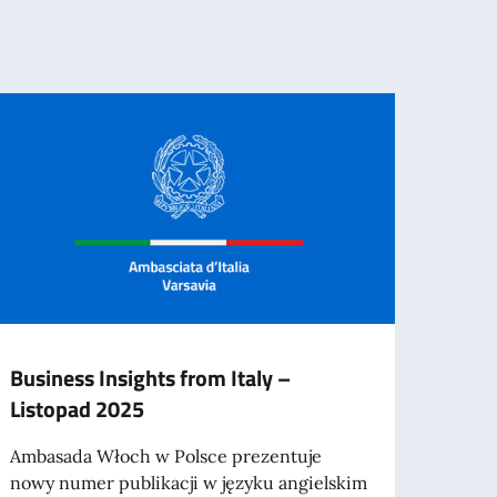
Business Insights from Italy –
X TY
Listopad 2025
POLS
Ambasada Włoch w Polsce prezentuje
Rozpo
nowy numer publikacji w języku angielskim
Włosk