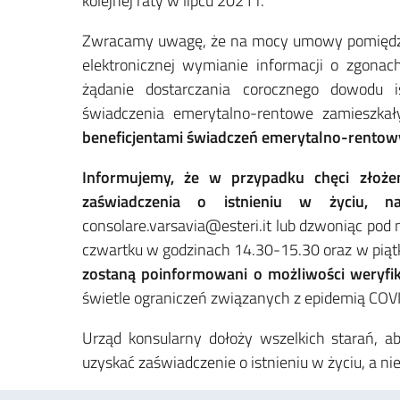
kolejnej raty w lipcu 2021 r.
Zwracamy uwagę, że na mocy umowy pomiędzy
elektronicznej wymianie informacji o zgona
żądanie dostarczania corocznego dowodu i
świadczenia emerytalno-rentowe zamieszkał
beneficjentami świadczeń emerytalno-rentow
Informujemy, że w przypadku chęci złoż
zaświadczenia o istnieniu w życiu, na
consolare.varsavia@esteri.it lub dzwoniąc pod
czwartku w godzinach 14.30-15.30 oraz w piąt
zostaną poinformowani o możliwości weryfika
świetle ograniczeń związanych z epidemią COV
Urząd konsularny dołoży wszelkich starań, ab
uzyskać zaświadczenie o istnieniu w życiu, a n