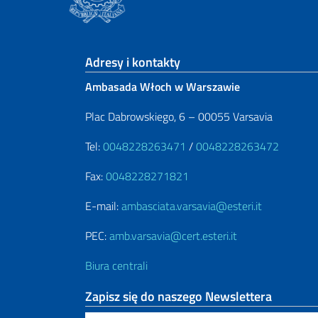
Footer section
Adresy i kontakty
Ambasada Włoch w Warszawie
Plac Dabrowskiego, 6 – 00055 Varsavia
Tel:
0048228263471
/
0048228263472
Fax:
0048228271821
E-mail:
ambasciata.varsavia@esteri.it
PEC:
amb.varsavia@cert.esteri.it
Biura centrali
Zapisz się do naszego Newslettera