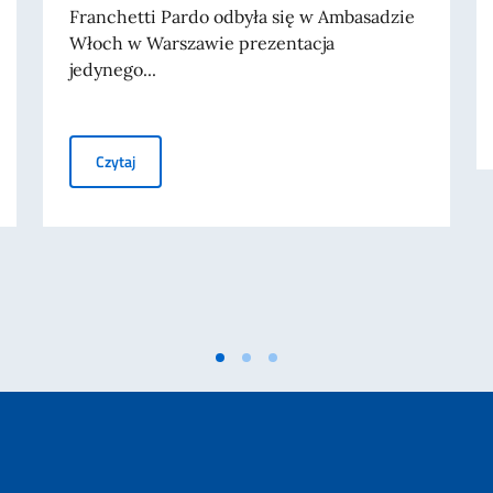
Franchetti Pardo odbyła się w Ambasadzie
Włoch w Warszawie prezentacja
jedynego...
anicznych i włoskich mieszkających za granicą (IRE)
Prezentacja motocykla Ducati Panigale V4 Tricolore Ital
Czytaj