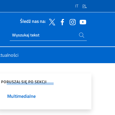
IT
PL
Śledź nas na:
Szukaj na stronie
Ricerca sito live
tualności
tępnij na mediach społecznościowych
PORUSZAJ SIĘ PO SEKCJI
Multimedialne