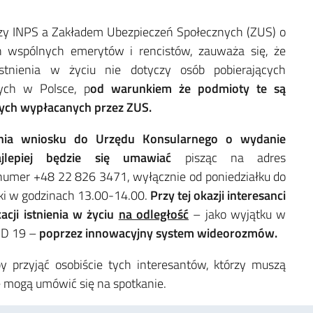
 INPS a Zakładem Ubezpieczeń Społecznych (ZUS) o
ch wspólnych emerytów i rencistów, zauważa się, że
stnienia w życiu nie dotyczy osób pobierających
ych w Polsce, p
od warunkiem że podmioty te są
ych wypłacanych przez ZUS.
enia wniosku do Urzędu Konsularnego o wydanie
jlepiej będzie się umawiać
pisząc na adres
 numer +48 22 826 3471, wyłącznie od poniedziałku do
ki w godzinach 13.00-14.00.
Przy tej okazji interesanci
cji istnienia w życiu
na odległość
– jako wyjątku w
ID 19 –
poprzez innowacyjny system wideorozmów.
y przyjąć osobiście tych interesantów, którzy muszą
ie mogą umówić się na spotkanie.