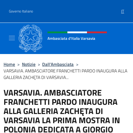
Salta al contenuto
IT
Governo Italiano
Intestazione sito, social e menù
Ambasciata d'Italia Varsavia
Sito Ufficiale Ambasciata d'Italia a Varsavia
Home
>
Notizie
>
Dall’Ambasciata
>
VARSAVIA. AMBASCIATORE FRANCHETTI PARDO INAUGURA ALLA
GALLERIA ZACHĘTA DI VARSAVIA...
VARSAVIA. AMBASCIATORE
FRANCHETTI PARDO INAUGURA
ALLA GALLERIA ZACHĘTA DI
VARSAVIA LA PRIMA MOSTRA IN
POLONIA DEDICATA A GIORGIO