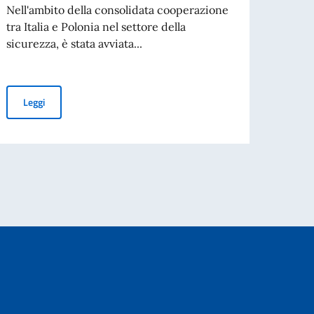
Nell'ambito della consolidata cooperazione
tra Italia e Polonia nel settore della
In vis
sicurezza, è stata avviata...
della
progr
Polonia: pattugliamenti congiunti tra le Forze di polizia italiane 
Leggi
Leg