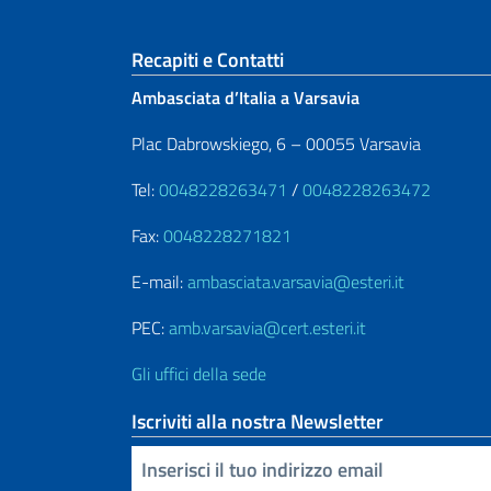
Sezione footer
Recapiti e Contatti
Ambasciata d’Italia a Varsavia
Plac Dabrowskiego, 6 – 00055 Varsavia
Tel:
0048228263471
/
0048228263472
Fax:
0048228271821
E-mail:
ambasciata.varsavia@esteri.it
PEC:
amb.varsavia@cert.esteri.it
Gli uffici della sede
Iscriviti alla nostra Newsletter
Inserisci la tua email