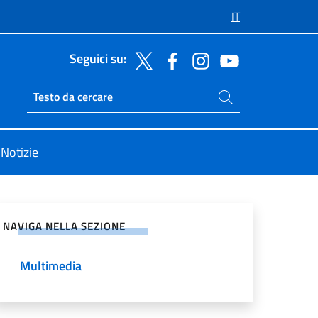
IT
Seguici su:
Cerca nel sito
Ricerca sito live
Notizie
vidi sui Social Network
NAVIGA NELLA SEZIONE
Multimedia