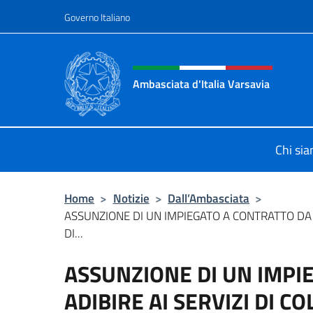
Salta al contenuto
Governo Italiano
Intestazione sito, social 
Ambasciata d'Italia Varsavia
Sito Ufficiale Ambasciata d'Italia a
Chi si
Home
>
Notizie
>
Dall’Ambasciata
>
ASSUNZIONE DI UN IMPIEGATO A CONTRATTO DA A
DI...
ASSUNZIONE DI UN IMPI
ADIBIRE AI SERVIZI DI 