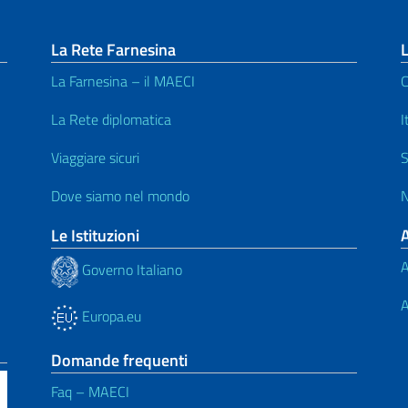
La Rete Farnesina
L
La Farnesina – il MAECI
C
La Rete diplomatica
I
Viaggiare sicuri
S
Dove siamo nel mondo
N
Le Istituzioni
A
Governo Italiano
A
Europa.eu
Domande frequenti
Faq – MAECI