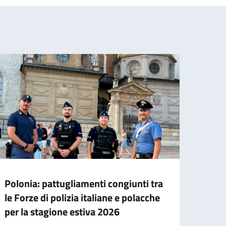
Polonia: pattugliamenti congiunti tra
Apert
le Forze di polizia italiane e polacche
inter
per la stagione estiva 2026
inser
uffic