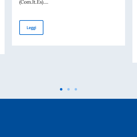
(Com.It.Es)....
Elezioni dei COMITES 2026
Leggi
liano nel mondo (8 agosto).