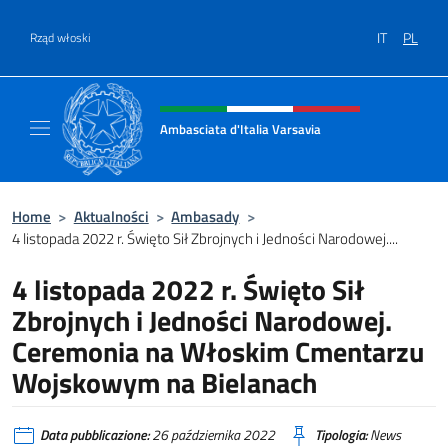
Przejdź do
IT
PL
Rząd włoski
Header, social and menu of site
Ambasciata d'Italia Varsavia
Sito Ufficiale Ambasciata d'Italia a Varsavia
Home
>
Aktualności
>
Ambasady
>
4 listopada 2022 r. Święto Sił Zbrojnych i Jedności Narodowej....
4 listopada 2022 r. Święto Sił
Zbrojnych i Jedności Narodowej.
Ceremonia na Włoskim Cmentarzu
Wojskowym na Bielanach
Data pubblicazione:
26 października 2022
Tipologia:
News