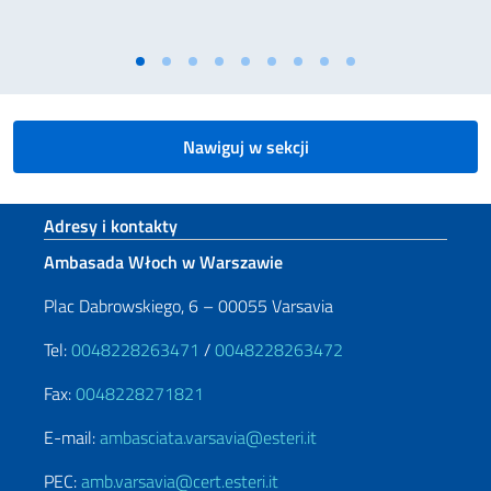
Nawiguj w sekcji
Footer section
Adresy i kontakty
Ambasada Włoch w Warszawie
Plac Dabrowskiego, 6 – 00055 Varsavia
Tel:
0048228263471
/
0048228263472
Fax:
0048228271821
E-mail:
ambasciata.varsavia@esteri.it
PEC:
amb.varsavia@cert.esteri.it