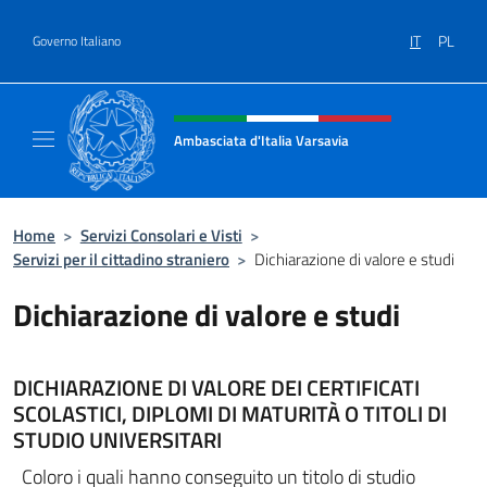
Salta al contenuto
IT
PL
Governo Italiano
Intestazione sito, social e menù
Ambasciata d'Italia Varsavia
Sito Ufficiale Ambasciata d'Italia a Varsavia
Home
>
Servizi Consolari e Visti
>
Servizi per il cittadino straniero
>
Dichiarazione di valore e studi
Dichiarazione di valore e studi
DICHIARAZIONE DI VALORE
DEI CERTIFICATI
SCOLASTICI, DIPLOMI DI MATURITÀ O TITOLI DI
STUDIO UNIVERSITARI
Coloro i quali hanno conseguito un titolo di studio