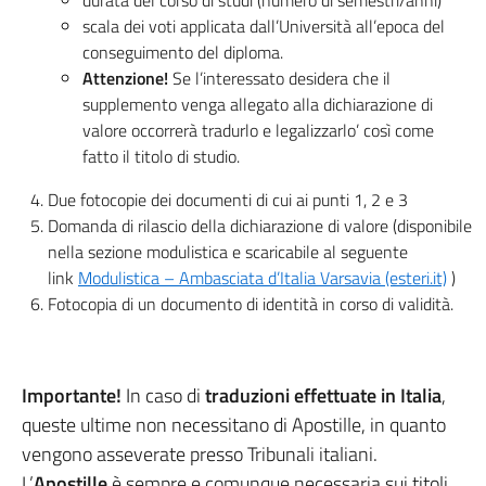
durata del corso di studi (numero di semestri/anni)
scala dei voti applicata dall’Università all’epoca del
conseguimento del diploma.
Attenzione!
Se l’interessato desidera che il
supplemento venga allegato alla dichiarazione di
valore occorrerà tradurlo e legalizzarlo’ così come
fatto il titolo di studio.
Due fotocopie dei documenti di cui ai punti 1, 2 e 3
Domanda di rilascio della dichiarazione di valore (disponibile
nella sezione modulistica e scaricabile al seguente
link
Modulistica – Ambasciata d’Italia Varsavia (esteri.it)
)
Fotocopia di un documento di identità in corso di validità.
Importante!
In caso di
traduzioni effettuate in Italia
,
queste ultime non necessitano di Apostille, in quanto
vengono asseverate presso Tribunali italiani.
L’
Apostille
è sempre e comunque necessaria sui titoli