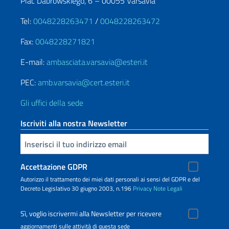
Plac Dabrowskiego, 6 – 00055 Varsavia
Tel:
0048228263471
/
0048228263472
Fax:
0048228271821
E-mail:
ambasciata.varsavia@esteri.it
PEC:
amb.varsavia@cert.esteri.it
Gli uffici della sede
Iscriviti alla nostra Newsletter
Inserisci la tua email
Accettazione GDPR
Autorizzo il trattamento dei miei dati personali ai sensi del GDPR e del
Decreto Legislativo 30 giugno 2003, n.196
Privacy
Note Legali
Sì, voglio iscrivermi alla Newsletter per ricevere
aggiornamenti sulle attività di questa sede