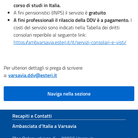
corso di studi in Italia.
A fini pensionistici (INPS) il servizio è
gratuito
.
A fini professionali il rilascio della DDV è a pagamento.
I
costi del servizio sono indicati nella Tabella dei diritti
consolari reperibile al seguente link:
https://ambvarsavia.esteri.it/it/servizi-consolari-e-visti/
Per ulteriori dettagli si prega di scrivere
a:
varsavia.ddv@esteri.it
Naviga nella sezione
Sezione footer
Recapiti e Contatti
Ambasciata d’Italia a Varsavia