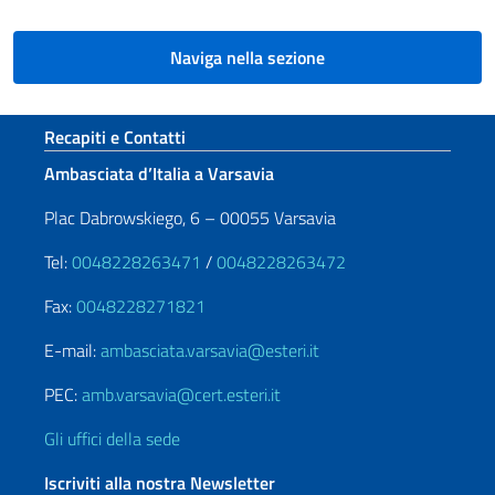
Naviga nella sezione
Sezione footer
Recapiti e Contatti
Ambasciata d’Italia a Varsavia
Plac Dabrowskiego, 6 – 00055 Varsavia
Tel:
0048228263471
/
0048228263472
Fax:
0048228271821
E-mail:
ambasciata.varsavia@esteri.it
PEC:
amb.varsavia@cert.esteri.it
Gli uffici della sede
Iscriviti alla nostra Newsletter