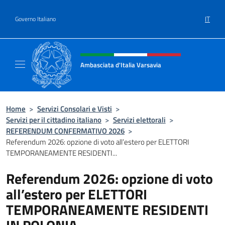
Salta al contenuto
IT
Governo Italiano
Intestazione sito, social e menù
Ambasciata d'Italia Varsavia
Sito Ufficiale Ambasciata d'Italia a Varsavia
Home
>
Servizi Consolari e Visti
>
Servizi per il cittadino italiano
>
Servizi elettorali
>
REFERENDUM CONFERMATIVO 2026
>
Referendum 2026: opzione di voto all’estero per ELETTORI
TEMPORANEAMENTE RESIDENTI...
Referendum 2026: opzione di voto
all’estero per ELETTORI
TEMPORANEAMENTE RESIDENTI