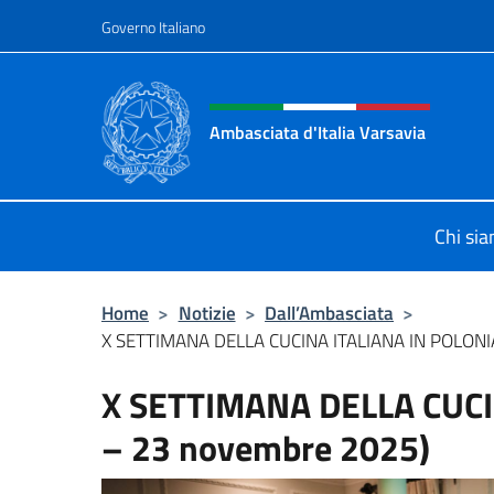
Salta al contenuto
Governo Italiano
Intestazione sito, social 
Ambasciata d'Italia Varsavia
Sito Ufficiale Ambasciata d'Italia a
Chi si
Home
>
Notizie
>
Dall’Ambasciata
>
X SETTIMANA DELLA CUCINA ITALIANA IN POLONIA 
X SETTIMANA DELLA CUCI
– 23 novembre 2025)