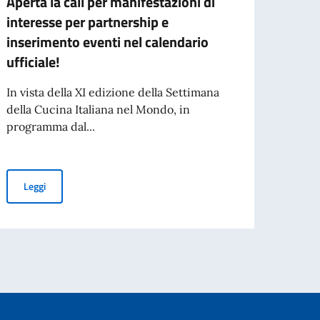
Aperta la call per manifestazioni di
Ringr
interesse per partnership e
Fest
inserimento eventi nel calendario
L’Amba
ufficiale!
senti
che ha
In vista della XI edizione della Settimana
della Cucina Italiana nel Mondo, in
programma dal...
Leg
italiane e polacche per la stagione estiva 2026
Aperta la call per manifestazioni di interesse per partnership e i
Leggi