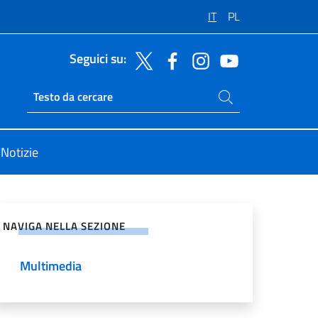
IT
PL
Seguici su:
Cerca nel sito
Ricerca sito live
Notizie
vidi sui Social Network
NAVIGA NELLA SEZIONE
Multimedia