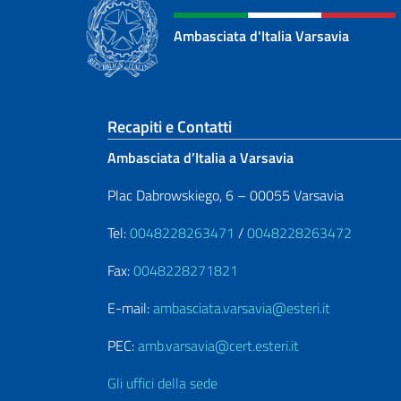
Ambasciata d'Italia Varsavia
Sezione footer
Recapiti e Contatti
Ambasciata d’Italia a Varsavia
Plac Dabrowskiego, 6 – 00055 Varsavia
Tel:
0048228263471
/
0048228263472
Fax:
0048228271821
E-mail:
ambasciata.varsavia@esteri.it
PEC:
amb.varsavia@cert.esteri.it
Gli uffici della sede