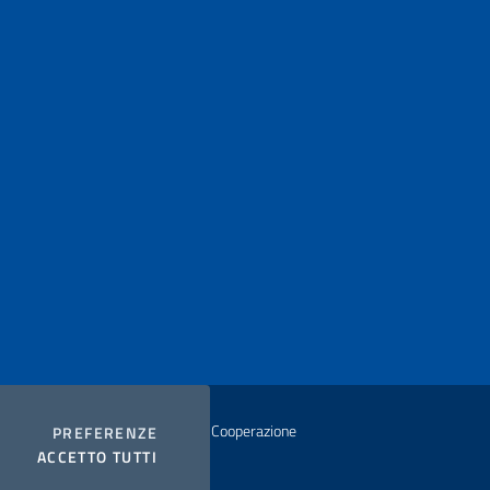
istero degli Affari Esteri e della Cooperazione
COOKIES
PREFERENZE
I COOKIES
ACCETTO TUTTI