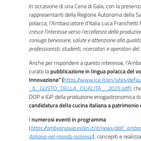
In occasione di una Cena di Gala, con la presenz
rappresentanti della Regione Autonoma della Sar
polacca, l’Ambasciatore d’Italia Luca Franchett
cresce l’interesse verso l’eccellenza della produzi
coniuga benessere, salute e attenzione alla qualità
professionisti, studenti, ricercatori e operatori del
Anche per rispondere a questo interesse, l’Ambas
curato la
pubblicazione in lingua polacca del vol
Innovazione”
(
https://www.ice.it/en/sites/defa
_IL_GUSTO_DELLA_QUALITA__2025.pdf
), ch
DOP e IGP della produzione enogastronomica itali
candidatura della cucina italiana a patrimoni
I
numerosi eventi in programma
(
https://ambvarsavia.esteri.it/it/news/dall_amba
italiana-nel-mondo-polonia/
), concepiti e realizza