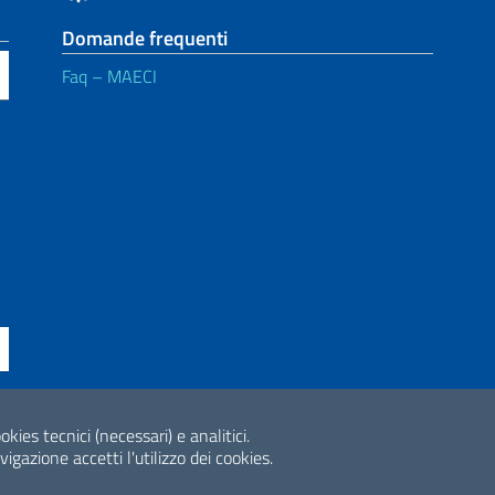
Domande frequenti
Faq – MAECI
ne di accessibilità
okies tecnici (necessari) e analitici.
2026 Copyright Min
gazione accetti l'utilizzo dei cookies.
Internazionale