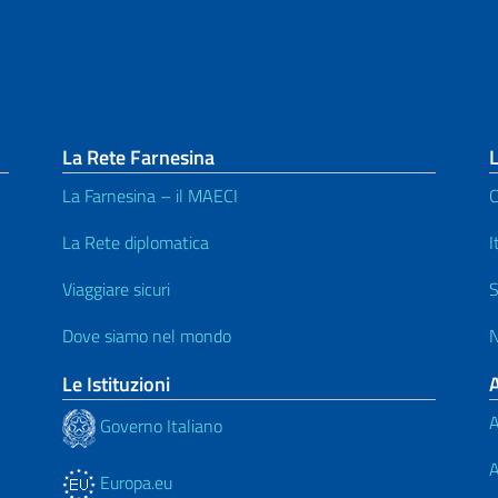
La Rete Farnesina
L
La Farnesina – il MAECI
C
La Rete diplomatica
I
Viaggiare sicuri
S
Dove siamo nel mondo
N
Le Istituzioni
A
Governo Italiano
A
Europa.eu