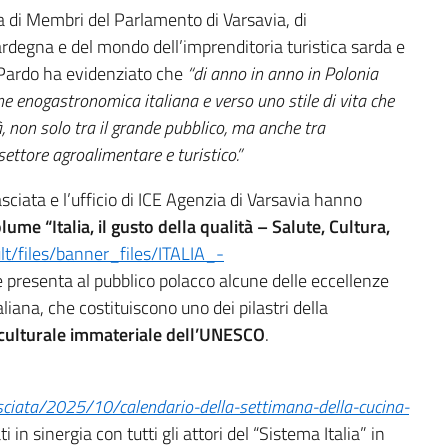
a di Membri del Parlamento di Varsavia, di
degna e del mondo dell’imprenditoria turistica sarda e
i Pardo ha evidenziato che
“di anno in anno in Polonia
one enogastronomica italiana e verso uno stile di vita che
, non solo tra il grande pubblico, ma anche tra
 settore agroalimentare e turistico.”
ciata e l’ufficio di ICE Agenzia di Varsavia hanno
ume “Italia, il gusto della qualità – Salute, Cultura,
ult/files/banner_files/ITALIA_-
e presenta al pubblico polacco alcune delle eccellenze
ana, che costituiscono uno dei pilastri della
o culturale immateriale dell’UNESCO
.
sciata/2025/10/calendario-della-settimana-della-cucina-
ti in sinergia con tutti gli attori del “Sistema Italia” in