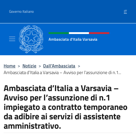
Salta al contenuto
IT
Governo Italiano
Intestazione sito, social e menù
Ambasciata d'Italia Varsavia
Sito Ufficiale Ambasciata d'Italia a Varsavia
Home
>
Notizie
>
Dall’Ambasciata
>
Ambasciata d’Italia a Varsavia – Avviso per l’assunzione di n.1...
Ambasciata d’Italia a Varsavia –
Avviso per l’assunzione di n.1
impiegato a contratto temporaneo
da adibire ai servizi di assistente
amministrativo.