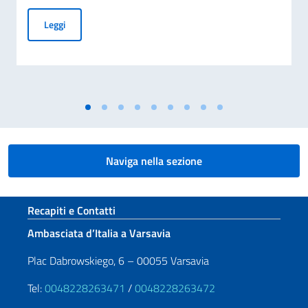
Giornata nazionale del sacrificio del lavoro italiano nel mon
Leggi
Naviga nella sezione
Sezione footer
Recapiti e Contatti
Ambasciata d’Italia a Varsavia
Plac Dabrowskiego, 6 – 00055 Varsavia
Tel:
0048228263471
/
0048228263472