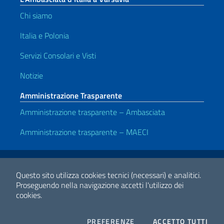
Chi siamo
Italia e Polonia
Servizi Consolari e Visti
Notizie
Amministrazione Trasparente
Amministrazione trasparente – Ambasciata
Amministrazione trasparente – MAECI
Link Utili
Note legali
Privacy e cookie policy
Dichiarazione di accessibilità
Questo sito utilizza cookies tecnici (necessari) e analitici.
Proseguendo nella navigazione accetti l'utilizzo dei
cookies.
2026 Copyright Ministero degli Affari Esteri e della Cooperazione
Internazionale
COOKIES
I CO
PREFERENZE
ACCETTO TUTTI