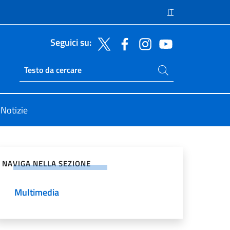
IT
Seguici su:
Cerca nel sito
Ricerca sito live
Notizie
vidi sui Social Network
NAVIGA NELLA SEZIONE
Multimedia