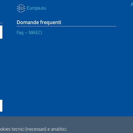
A
Europa.eu
Domande frequenti
Faq – MAECI
ne di accessibilità
okies tecnici (necessari) e analitici.
2026 Copyright Min