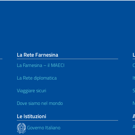
La Rete Farnesina
L
La Farnesina – il MAECI
C
La Rete diplomatica
I
Viaggiare sicuri
S
Dove siamo nel mondo
N
Le Istituzioni
A
Governo Italiano