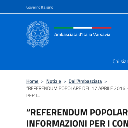
Salta al contenuto
Governo Italiano
Intestazione sito, social 
Ambasciata d'Italia Varsavia
Sito Ufficiale Ambasciata d'Italia a
Chi si
Home
>
Notizie
>
Dall’Ambasciata
>
“REFERENDUM POPOLARE DEL 17 APRILE 2016 
PER I...
“REFERENDUM POPOLARE 
INFORMAZIONI PER I CO