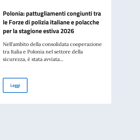
Polonia: pattugliamenti congiunti tra
Apert
le Forze di polizia italiane e polacche
inter
per la stagione estiva 2026
inser
uffic
Nell'ambito della consolidata cooperazione
tra Italia e Polonia nel settore della
In vis
sicurezza, è stata avviata...
della
progr
Polonia: pattugliamenti congiunti tra le Forze di polizia italiane 
Leggi
Leg