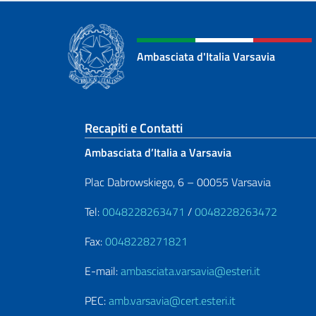
Ambasciata d'Italia Varsavia
Sezione footer
Recapiti e Contatti
Ambasciata d’Italia a Varsavia
Plac Dabrowskiego, 6 – 00055 Varsavia
Tel:
0048228263471
/
0048228263472
Fax:
0048228271821
E-mail:
ambasciata.varsavia@esteri.it
PEC:
amb.varsavia@cert.esteri.it