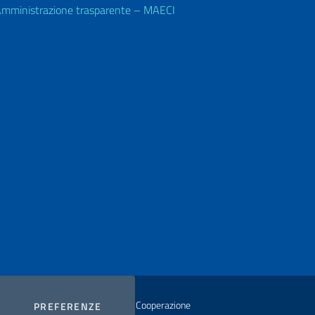
mministrazione trasparente – MAECI
istero degli Affari Esteri e della Cooperazione
COOKIES
PREFERENZE